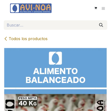
Ir al contenido
Todos los productos