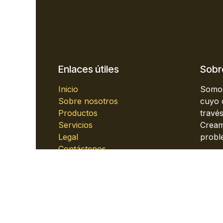
Enlaces útiles
Sobr
Inicio
Somos
Sobre nosotros
cuyo o
Productos
travé
Servicios
Cream
Legal
probl
Contáctenos
Estos
peque
optimi