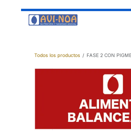
Ir al contenido
Categorias
Inicio
Alimentos balanceados
Huevos
Todos los productos
FASE 2 CON PIGM