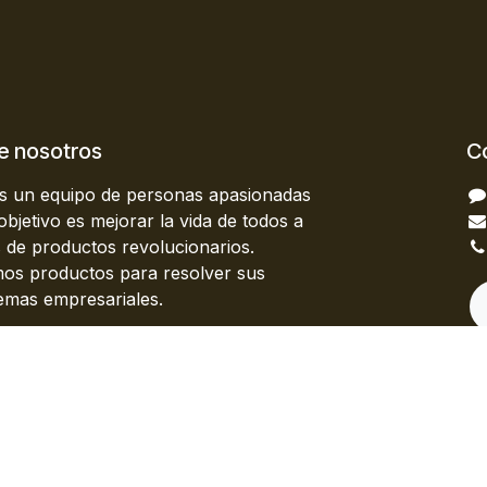
e nosotros
C
 un equipo de personas apasionadas
bjetivo es mejorar la vida de todos a
s de productos revolucionarios.
os productos para resolver sus
emas empresariales.
 productos están diseñados para
ñas y medianas empresas dispuestas a
zar su rendimiento.