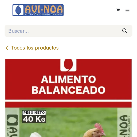
Ir al contenido
Todos los productos