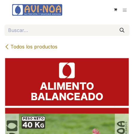
Ir al contenido
Todos los productos