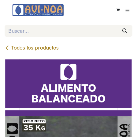
Ir al contenido
Todos los productos